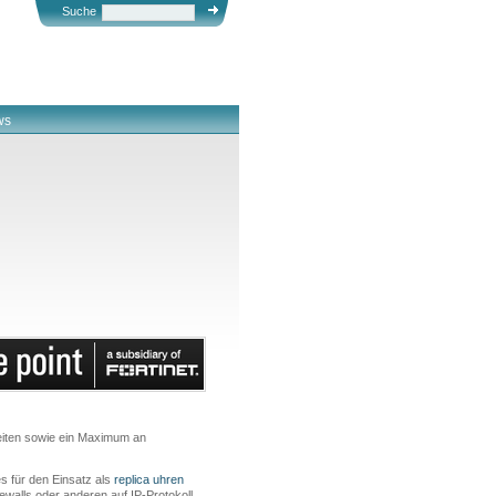
Suche
ws
eiten sowie ein Maximum an
s für den Einsatz als
replica uhren
alls oder anderen auf IP-Protokoll