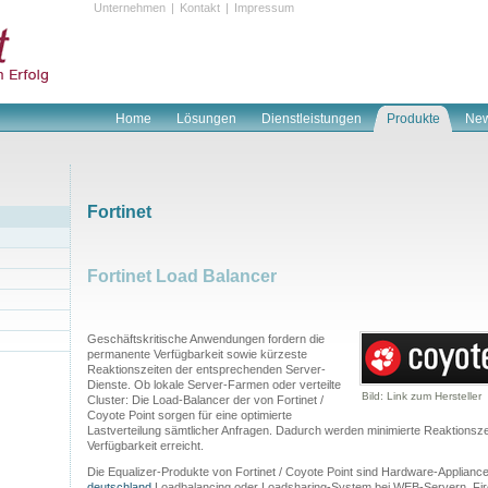
Unternehmen
|
Kontakt
|
Impressum
Home
Lösungen
Dienstleistungen
Produkte
Ne
Fortinet
Fortinet Load Balancer
Geschäftskritische Anwendungen fordern die
permanente Verfügbarkeit sowie kürzeste
Reaktionszeiten der entsprechenden Server-
Dienste. Ob lokale Server-Farmen oder verteilte
Bild: Link zum Hersteller
Cluster: Die Load-Balancer der von Fortinet /
Coyote Point sorgen für eine optimierte
Lastverteilung sämtlicher Anfragen. Dadurch werden minimierte Reaktionsz
Verfügbarkeit erreicht.
Die Equalizer-Produkte von Fortinet / Coyote Point sind Hardware-Appliance
deutschland
Loadbalancing oder Loadsharing-System bei WEB-Servern, Firew