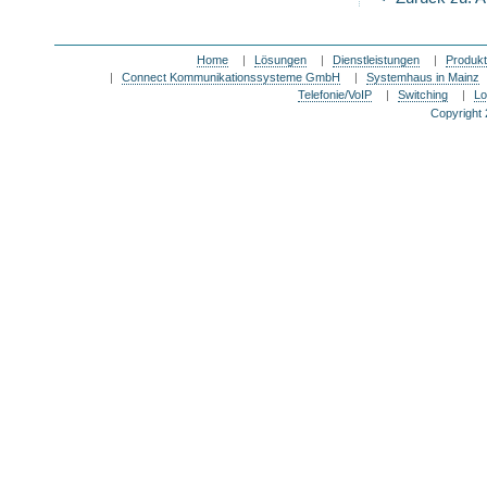
Home
|
Lösungen
|
Dienstleistungen
|
Produk
|
Connect Kommunikationssysteme GmbH
|
Systemhaus in Mainz
Telefonie/VoIP
|
Switching
|
Lo
Copyright