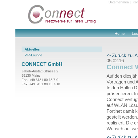
Unternehmen
|
Kon
Home
Lö
Aktuelles
<- Zurück zu: A
VIP-Lounge
05.02.16
CONNECT GmbH
Connect W
Jakob-Anstatt-Strasse 2
Auf den diesjäh
55130 Mainz
Fon: +49 6131 80 13 7-0
Vorträgen und A
Fax: +49 6131 80 13 7-10
In den Hallen D
präsentieren. I
Connect verfügt
auf WLAN Lösun
Fortinet damit 
gestellt werden
realisiert. Die
Wunsch auf wei
<- Zurück zu: A