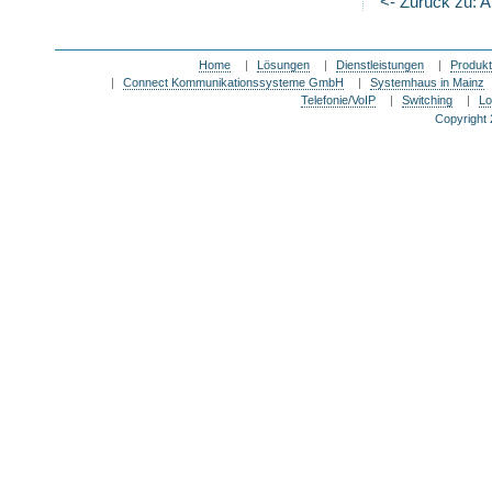
<- Zurück zu: A
Home
|
Lösungen
|
Dienstleistungen
|
Produk
|
Connect Kommunikationssysteme GmbH
|
Systemhaus in Mainz
Telefonie/VoIP
|
Switching
|
Lo
Copyright