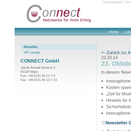
Unternehmen
|
Kon
Home
Lö
Aktuelles
<- Zurück zu: A
VIP-Lounge
23.10.14
CONNECT GmbH
23. Oktob
Jakob-Anstatt-Strasse 2
In diesem Newsl
55130 Mainz
Fon: +49 6131 80 13 7-0
Fax: +49 6131 80 13 7-10
innovaphone 
Kosten spar
„Zeit für Mo
Hinweis für I
Sicherheitsl
innovaphone 
Newsletter 