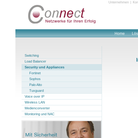
Unternehmen
|
Kon
Home
Lö
Switching
Load Balancer
Security und Appliances
Fortinet
Sophos
Palo Alto
Tuxguard
Voice over IP
Wireless LAN
Medienconverter
Monitoring und NAC