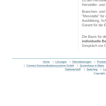
zu den Herstell
Hersteller- und
Branchen- und 
"Messlatte" für
Ausbildung, Sch
Garant für die 
Die Basis für d
individuelle B
Gespräch vor Or
Home
|
Lösungen
|
Dienstleistungen
|
Produk
|
Connect Kommunikationssysteme GmbH
|
Systemhaus in Mainz
Telefonie/VoIP
|
Switching
|
Lo
Copyright